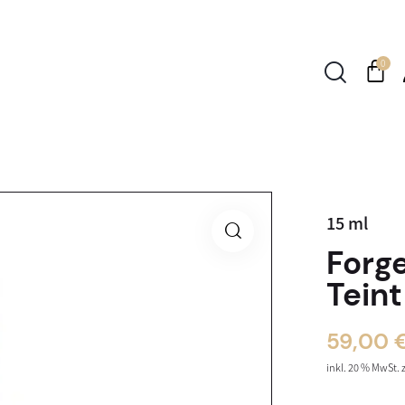
0
15
ml
Forg
Teint
59,00
inkl. 20 % MwSt.