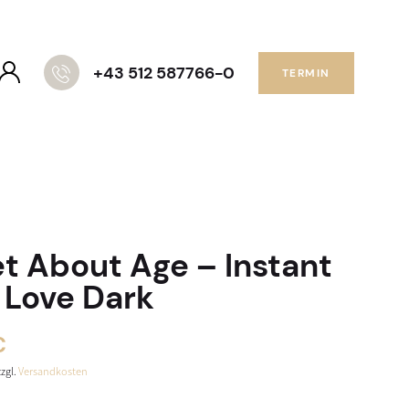
+43 512 587766-0
TERMIN
et About Age – Instant
 Love Dark
€
zzgl.
Versandkosten