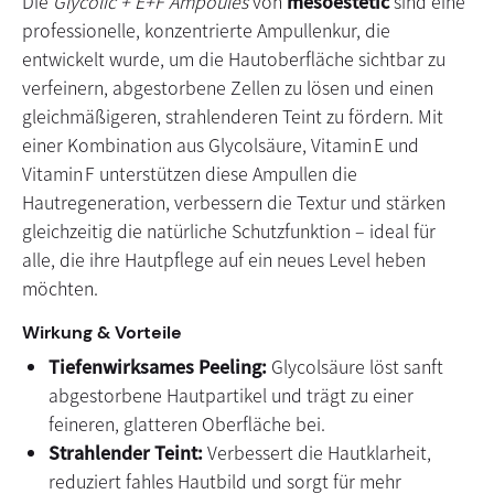
Die
Glycolic + E+F Ampoules
von
mesoestetic
sind eine
professionelle, konzentrierte Ampullenkur, die
entwickelt wurde, um die Hautoberfläche sichtbar zu
verfeinern, abgestorbene Zellen zu lösen und einen
gleichmäßigeren, strahlenderen Teint zu fördern. Mit
einer Kombination aus Glycolsäure, Vitamin E und
Vitamin F unterstützen diese Ampullen die
Hautregeneration, verbessern die Textur und stärken
gleichzeitig die natürliche Schutzfunktion – ideal für
alle, die ihre Hautpflege auf ein neues Level heben
möchten.
Wirkung & Vorteile
Tiefenwirksames Peeling:
Glycolsäure löst sanft
abgestorbene Hautpartikel und trägt zu einer
feineren, glatteren Oberfläche bei.
Strahlender Teint:
Verbessert die Hautklarheit,
reduziert fahles Hautbild und sorgt für mehr