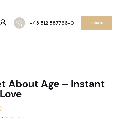
+43 512 587766-0
TERMIN
et About Age – Instant
 Love
€
zzgl.
Versandkosten